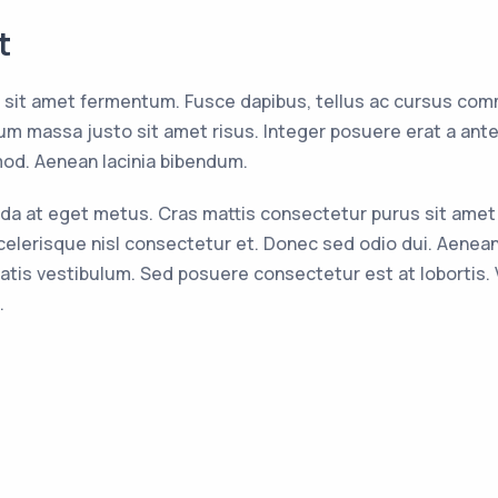
t
 sit amet fermentum. Fusce dapibus, tellus ac cursus com
m massa justo sit amet risus. Integer posuere erat a ante
od. Aenean lacinia bibendum.
avida at eget metus. Cras mattis consectetur purus sit am
lerisque nisl consectetur et. Donec sed odio dui. Aenea
tis vestibulum. Sed posuere consectetur est at lobortis. V
.