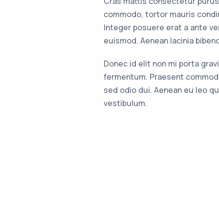
Cras mattis consectetur purus
commodo, tortor mauris condi
Integer posuere erat a ante v
euismod. Aenean lacinia biben
Donec id elit non mi porta gra
fermentum. Praesent commodo 
sed odio dui. Aenean eu leo q
vestibulum.