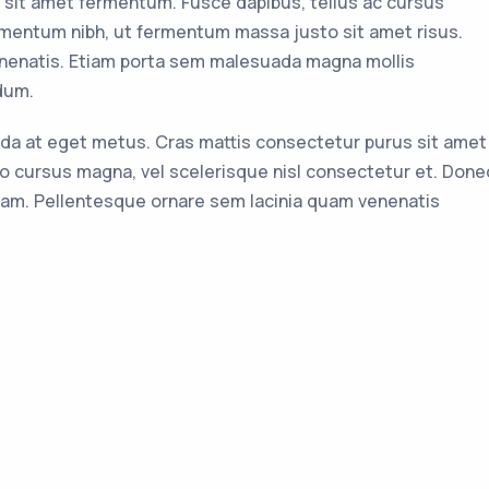
 sit amet fermentum. Fusce dapibus, tellus ac cursus
mentum nibh, ut fermentum massa justo sit amet risus.
enenatis. Etiam porta sem malesuada magna mollis
dum.
vida at eget metus. Cras mattis consectetur purus sit amet
cursus magna, vel scelerisque nisl consectetur et. Done
uam. Pellentesque ornare sem lacinia quam venenatis